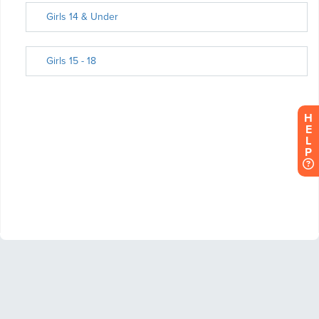
H
E
L
P