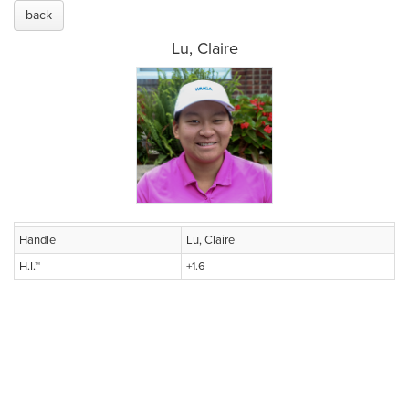
back
Lu, Claire
Handle
Lu, Claire
H.I.™
+1.6