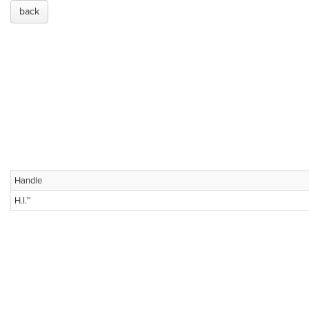
back
Handle
H.I.™