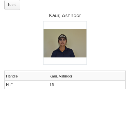
back
Kaur, Ashnoor
Handle
Kaur, Ashnoor
H.I.™
1.5