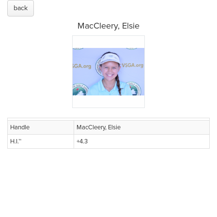
back
MacCleery, Elsie
Handle
MacCleery, Elsie
H.I.™
+4.3